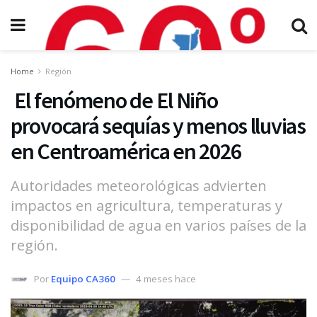
Home
Región
El fenómeno de El Niño
provocará sequías y menos lluvias
en Centroamérica en 2026
Autoridades meteorológicas advierten
impactos en agricultura, temperaturas y
disponibilidad de agua en varios países de la
región.
Por
Equipo CA360
4 meses hace