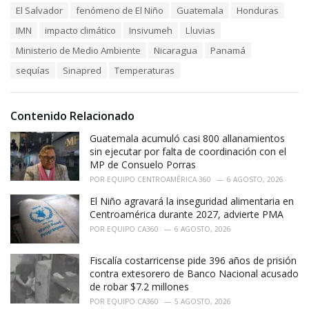
a
e
El Salvador
fenómeno de El Niño
Guatemala
Honduras
g
g
s
o
IMN
impacto climático
Insivumeh
Lluvias
:
r
Ministerio de Medio Ambiente
Nicaragua
Panamá
i
e
sequías
Sinapred
Temperaturas
s
:
Contenido Relacionado
Guatemala acumuló casi 800 allanamientos
sin ejecutar por falta de coordinación con el
MP de Consuelo Porras
POR
EQUIPO CENTROAMÉRICA 360
6 AGOSTO, 2026
El Niño agravará la inseguridad alimentaria en
Centroamérica durante 2027, advierte PMA
POR
EQUIPO CA360
6 AGOSTO, 2026
Fiscalía costarricense pide 396 años de prisión
contra extesorero de Banco Nacional acusado
de robar $7.2 millones
POR
EQUIPO CA360
5 AGOSTO, 2026