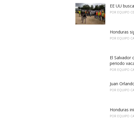
i
EE UU busca
e
POR
EQUIPO C
s
:
Honduras sig
POR
EQUIPO C
El Salvador 
periodo vac
POR
EQUIPO C
Juan Orland
POR
EQUIPO C
Honduras ini
POR
EQUIPO C