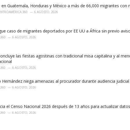
 en Guatemala, Honduras y México a más de 66,000 migrantes con 
ENTROAMÉRICA 360
6 AGOSTO, 2026
ue caso de migrantes deportados por EE UU a África sin previo avis
A360
6 AGOSTO, 2026
concluye las fiestas agostinas con tradicional misa capitalina y al men
acional
A360
6 AGOSTO, 2026
o Hernández niega amenazas al procurador durante audiencia judicia
A360
6 AGOSTO, 2026
cia el Censo Nacional 2026 después de 13 años para actualizar datos
A360
6 AGOSTO, 2026