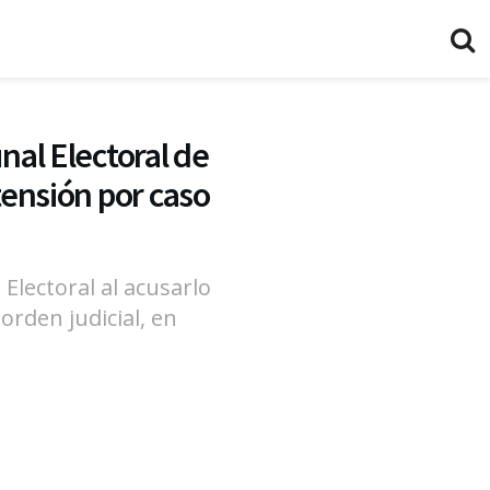
nal Electoral de
tensión por caso
Electoral al acusarlo
orden judicial, en