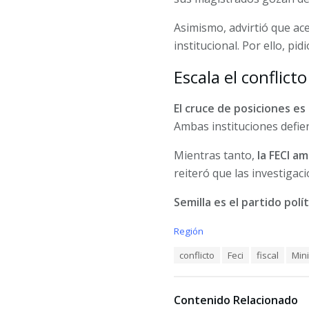
Asimismo, advirtió que ac
institucional. Por ello, pi
Escala el conflict
El cruce de posiciones es
Ambas instituciones defie
Mientras tanto,
la FECI a
reiteró que las investiga
Semilla es el partido polí
C
Región
a
T
conflicto
Feci
fiscal
Mini
t
a
e
g
g
s
o
Contenido Relacionado
:
r