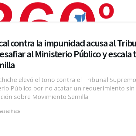
al contra la impunidad acusa al Tribu
afiar al Ministerio Público y escala 
illa
uchiche elevó el tono contra el Tribunal Supremo 
erio Público por no acatar un requerimiento sin 
ación sobre Movimiento Semilla
meses hace