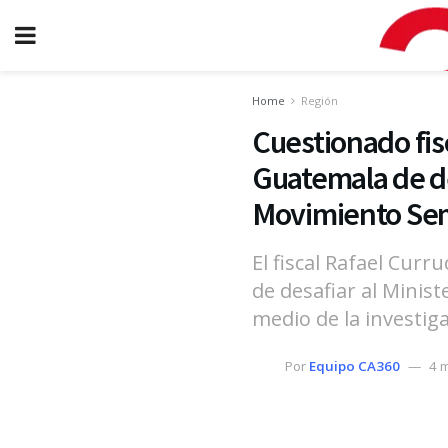
Home
Región
Cuestionado fisc
Guatemala de des
Movimiento Sem
El fiscal Rafael Curr
de desafiar al Minist
medio de la investig
Por
Equipo CA360
4 