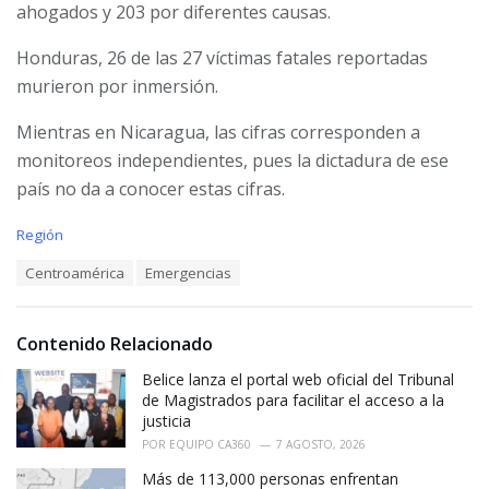
ahogados y 203 por diferentes causas.
Honduras, 26 de las 27 víctimas fatales reportadas
murieron por inmersión.
Mientras en Nicaragua, las cifras corresponden a
monitoreos independientes, pues la dictadura de ese
país no da a conocer estas cifras.
C
Región
a
T
Centroamérica
Emergencias
t
a
e
g
g
s
o
Contenido Relacionado
:
r
i
Belice lanza el portal web oficial del Tribunal
e
de Magistrados para facilitar el acceso a la
s
justicia
:
POR
EQUIPO CA360
7 AGOSTO, 2026
Más de 113,000 personas enfrentan