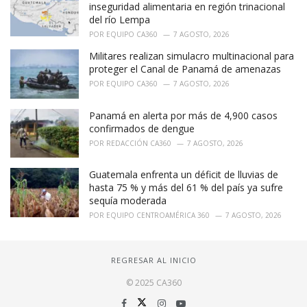
inseguridad alimentaria en región trinacional
del río Lempa
POR
EQUIPO CA360
7 AGOSTO, 2026
Militares realizan simulacro multinacional para
proteger el Canal de Panamá de amenazas
POR
EQUIPO CA360
7 AGOSTO, 2026
Panamá en alerta por más de 4,900 casos
confirmados de dengue
POR
REDACCIÓN CA360
7 AGOSTO, 2026
Guatemala enfrenta un déficit de lluvias de
hasta 75 % y más del 61 % del país ya sufre
sequía moderada
POR
EQUIPO CENTROAMÉRICA 360
7 AGOSTO, 2026
REGRESAR AL INICIO
© 2025 CA360