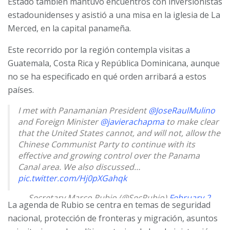
Estado también mantuvo encuentros con inversionistas
estadounidenses y asistió a una misa en la iglesia de La
Merced, en la capital panameña.
Este recorrido por la región contempla visitas a
Guatemala, Costa Rica y República Dominicana, aunque
no se ha especificado en qué orden arribará a estos
países.
I met with Panamanian President
@JoseRaulMulino
and Foreign Minister
@javierachapma
to make clear
that the United States cannot, and will not, allow the
Chinese Communist Party to continue with its
effective and growing control over the Panama
Canal area. We also discussed…
pic.twitter.com/Hj0pXGahqk
— Secretary Marco Rubio (@SecRubio)
February 2,
La agenda de Rubio se centra en temas de seguridad
2025
nacional, protección de fronteras y migración, asuntos