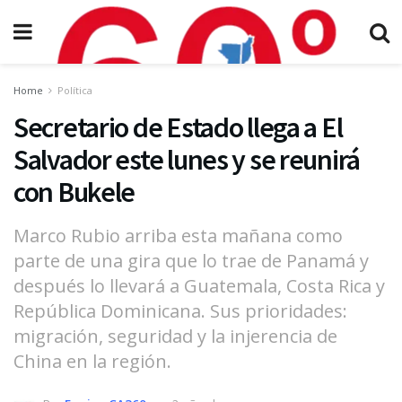
Home
Política
Secretario de Estado llega a El
Salvador este lunes y se reunirá
con Bukele
Marco Rubio arriba esta mañana como
parte de una gira que lo trae de Panamá y
después lo llevará a Guatemala, Costa Rica y
República Dominicana. Sus prioridades:
migración, seguridad y la injerencia de
China en la región.