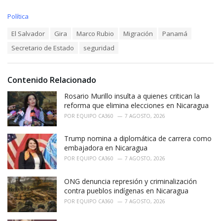
C
Política
a
T
El Salvador
Gira
Marco Rubio
Migración
Panamá
t
a
e
Secretario de Estado
seguridad
g
g
s
o
:
r
i
Contenido Relacionado
e
Rosario Murillo insulta a quienes critican la
s
:
reforma que elimina elecciones en Nicaragua
POR
EQUIPO CA360
7 AGOSTO, 2026
Trump nomina a diplomática de carrera como
embajadora en Nicaragua
POR
EQUIPO CA360
7 AGOSTO, 2026
ONG denuncia represión y criminalización
contra pueblos indígenas en Nicaragua
POR
EQUIPO CA360
7 AGOSTO, 2026