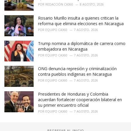
POR
REDACCIÓN CA360
8 AGOSTO, 2026
Rosario Murillo insulta a quienes critican la
reforma que elimina elecciones en Nicaragua
POR
EQUIPO CA360
7 AGOSTO, 2026
Trump nomina a diplomática de carrera como
embajadora en Nicaragua
POR
EQUIPO CA360
7 AGOSTO, 2026
ONG denuncia represión y criminalización
contra pueblos indígenas en Nicaragua
POR
EQUIPO CA360
7 AGOSTO, 2026
Presidentes de Honduras y Colombia
acuerdan fortalecer cooperación bilateral en
su primer encuentro oficial
POR
EQUIPO CA360
7 AGOSTO, 2026
REGRESAR AL INICIO