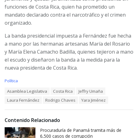
funciones de Costa Rica, quien ha prometido un
mandato declarado contra el narcotráfico y el crimen
organizado.
La banda presidencial impuesta a Fernández fue hecha
a mano por las hermanas artesanas María del Rosario
y María Elena Camacho Badilla, quienes tejieron a mano
el escudo y diseñaron la banda a la medida para la
nueva presidenta de Costa Rica.
C
Política
a
T
Asamblea Legislativa
Costa Rica
Jeffry Umaña
t
a
e
Laura Fernández
Rodrigo Chaves
Yara Jiménez
g
g
s
o
:
r
i
Contenido Relacionado
e
Procuraduría de Panamá tramita más de
s
:
6,500 casos de corrupción