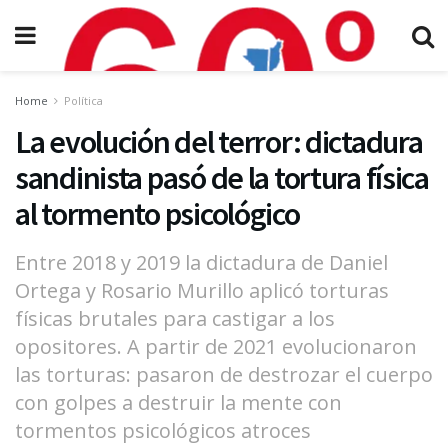
Home
Política
La evolución del terror: dictadura
sandinista pasó de la tortura física
al tormento psicológico
Entre 2018 y 2019 la dictadura de Daniel
Ortega y Rosario Murillo aplicó torturas
físicas brutales para castigar a los
opositores. A partir de 2021 evolucionaron
las torturas: pasaron de destrozar el cuerpo
con golpes a destruir la mente con
tormentos psicológicos atroces