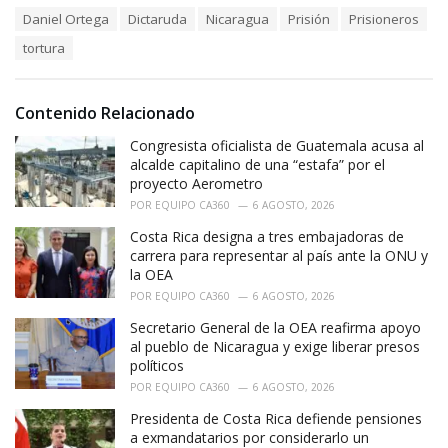
a
T
Daniel Ortega
Dictaruda
Nicaragua
Prisión
Prisioneros
t
a
e
tortura
g
g
s
o
:
r
i
Contenido Relacionado
e
Congresista oficialista de Guatemala acusa al
s
:
alcalde capitalino de una “estafa” por el
proyecto Aerometro
POR
EQUIPO CA360
6 AGOSTO, 2026
Costa Rica designa a tres embajadoras de
carrera para representar al país ante la ONU y
la OEA
POR
EQUIPO CA360
6 AGOSTO, 2026
Secretario General de la OEA reafirma apoyo
al pueblo de Nicaragua y exige liberar presos
políticos
POR
EQUIPO CA360
6 AGOSTO, 2026
Presidenta de Costa Rica defiende pensiones
a exmandatarios por considerarlo un