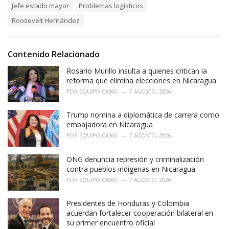
e
Jefe estado mayor
Problemas logísticos
g
g
s
o
Roosevelt Hernández
:
r
i
e
Contenido Relacionado
s
:
Rosario Murillo insulta a quienes critican la
reforma que elimina elecciones en Nicaragua
POR
EQUIPO CA360
7 AGOSTO, 2026
Trump nomina a diplomática de carrera como
embajadora en Nicaragua
POR
EQUIPO CA360
7 AGOSTO, 2026
ONG denuncia represión y criminalización
contra pueblos indígenas en Nicaragua
POR
EQUIPO CA360
7 AGOSTO, 2026
Presidentes de Honduras y Colombia
acuerdan fortalecer cooperación bilateral en
su primer encuentro oficial