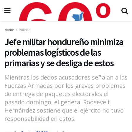
Home
Política
Jefe militar hondureño minimiza
problemas logísticos de las
primarias y se desliga de estos
Mientras los dedos acusadores señalan a las
Fuerzas Armadas por los graves problemas
de entrega de paquetes electorales el
pasado domingo, el general Roosevelt
Hernández sostiene que el ejército no tuvo
responsabilidad en estos.