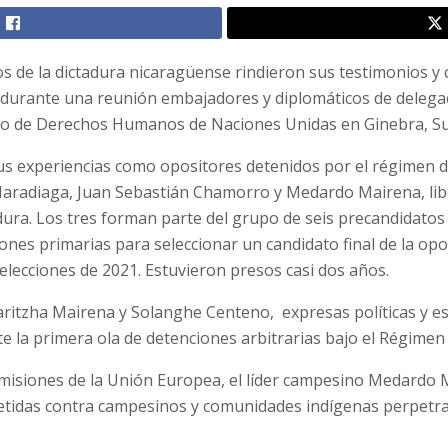
os de la dictadura nicaragüense rindieron sus testimonios y 
 durante una reunión embajadores y diplomáticos de deleg
ejo de Derechos Humanos de Naciones Unidas en Ginebra, Su
us experiencias como opositores detenidos por el régimen d
x Maradiaga, Juan Sebastián Chamorro y Medardo Mairena, li
dura. Los tres forman parte del grupo de seis precandidatos
ones primarias para seleccionar un candidato final de la op
 elecciones de 2021. Estuvieron presos casi dos años.
Yaritzha Mairena y Solanghe Centeno, expresas políticas y es
e la primera ola de detenciones arbitrarias bajo el Régimen
 misiones de la Unión Europea, el líder campesino Medardo M
tidas contra campesinos y comunidades indígenas perpetrad