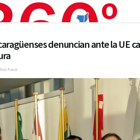
caragüenses denuncian ante la UE cal
ura
años hace