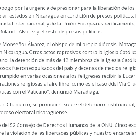
abogó por la urgencia de presionar para la liberación de lo
 arrestados en Nicaragua en condición de presos políticos.
nidad internacional, y de la Unión Europea específicamente, 
olando Alvarez y el resto de presos políticos.
de Monseñor Álvarez, el obispo de mi propia diócesis, Matag
n Nicaragua. Otros actos represivos contra la Iglesia Católic
ano, la detención de más de 12 miembros de la Iglesia Católic
giosos fueron expulsados del país y decenas de medios religi
rumpido en varias ocasiones a los feligreses recibir la Eucaris
ciones religiosas al aire libre, como es el caso ddel Via Cru
ticas con el Vaticano”, denunció Maradiaga.
án Chamorro, se pronunció sobre el deterioro institucional, 
roceso electoral nicaragüense.
o del 52 Consejo de Derechos Humanos de la ONU. Cinco exc
e la violación de las libertades públicas y nuestro encarcel