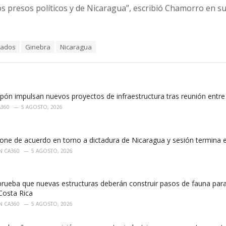
os presos políticos y de Nicaragua”, escribió Chamorro en su
lados
Ginebra
Nicaragua
ón impulsan nuevos proyectos de infraestructura tras reunión entre M
A360
5 AGOSTO, 2026
one de acuerdo en torno a dictadura de Nicaragua y sesión termina 
N CA360
5 AGOSTO, 2026
rueba que nuevas estructuras deberán construir pasos de fauna para
 Costa Rica
N CA360
5 AGOSTO, 2026