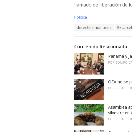
llamado de liberación de l
C
Política
a
T
derechos humanos
Excarce
t
a
e
g
g
s
o
Contenido Relacionado
:
r
i
Panamá y Jap
e
POR
EQUIPO C
s
:
OEA no se p
POR
REDACCIÓ
Asamblea ap
silvestre en
POR
REDACCIÓ