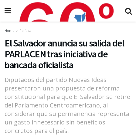
Home
Política
El Salvador anuncia su salida del
PARLACEN tras iniciativa de
bancada oficialista
Diputados del partido Nuevas Ideas
presentaron una propuesta de reforma
constitucional para que El Salvador se retire
del Parlamento Centroamericano, al
considerar que su permanencia representa
un gasto innecesario sin beneficios
concretos para el país.