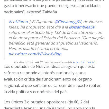
gasto innecesario que puede redirigirse a prioridades
nacionales”, expresó Zaldaña.
#LoÚltimo
| El Diputado
@Giovanny_SV
, de Nuevas
Ideas, ha propuesto este día a la
@AsambleaSV
reformar el artículo 80 y 133 de la Constitución con
el fin de separar al Estado del Parlacen. “Que ningún
beneficio está generando al pueblo salvadoreño.
Hemos usado el canal erróneo…
pic.twitter.com/WNkvcXyBpp
— Radio YSKL 📻 💻 📲 (@radioyskl)
July 31, 2025
Los diputados de Nuevas Ideas aseguran que esta
reforma responde al interés nacional y a una
evaluación crítica del funcionamiento del órgano
regional, al que señalan de carecer de impacto real en
la vida política y económica del país.
Los únicos 3 diputados opositores (de 60, 2 del
derechista Arena y una de Vamos), no apoyaron la