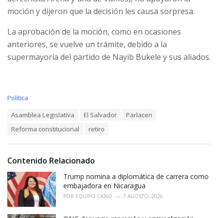
moción y dijeron que la decisión les causa sorpresa.
La aprobación de la moción, como en ocasiones
anteriores, se vuelve un trámite, debido a la
supermayoría del partido de Nayib Bukele y sus aliados.
C
Política
a
T
Asamblea Legislativa
El Salvador
Parlacen
t
a
e
Reforma constitucional
retiro
g
g
s
o
:
r
i
Contenido Relacionado
e
Trump nomina a diplomática de carrera como
s
:
embajadora en Nicaragua
POR
EQUIPO CA360
7 AGOSTO, 2026