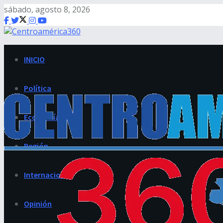
sábado, agosto 8, 2026
INICIO
Política
Economía
Región
Internacional
Opinión