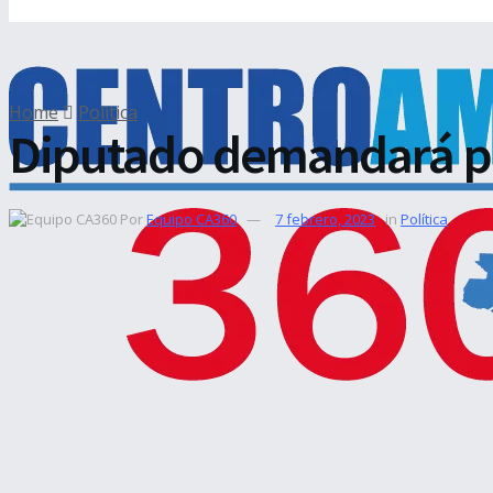
Home
Política
Diputado demandará por
Por
Equipo CA360
7 febrero, 2023
in
Política