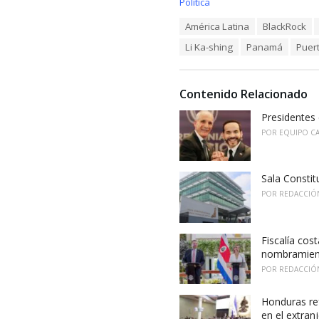
C
Política
a
T
América Latina
BlackRock
t
a
e
Li Ka-shing
Panamá
Puer
g
g
s
o
:
r
i
Contenido Relacionado
e
Presidentes 
s
:
POR
EQUIPO C
Sala Consti
POR
REDACCIÓ
Fiscalía cos
nombramiento
POR
REDACCIÓ
Honduras ref
en el extran