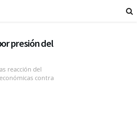
or presión del
as reacción del
s económicas contra