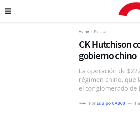
Home
Política
CK Hutchison co
gobierno chino
La operación de $22,
régimen chino, que l
el conglomerado de L
Por
Equipo CA360
1 