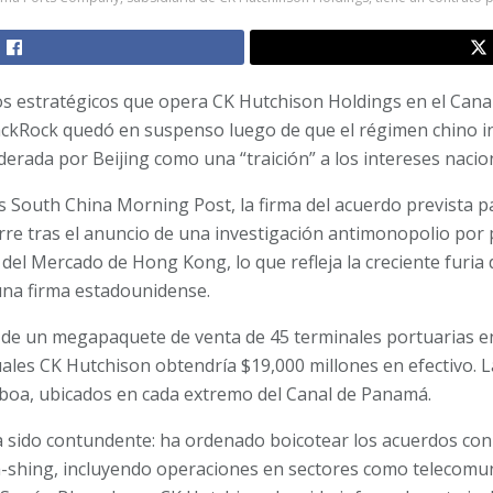
os estratégicos que opera CK Hutchison Holdings en el Can
ackRock quedó en suspenso luego de que el régimen chino in
derada por Beijing como una “traición” a los intereses nacio
South China Morning Post, la firma del acuerdo prevista par
rre tras el anuncio de una investigación antimonopolio por 
 del Mercado de Hong Kong, lo que refleja la creciente furia
 una firma estadounidense.
de un megapaquete de venta de 45 terminales portuarias en
uales CK Hutchison obtendría $19,000 millones en efectivo. L
lboa, ubicados en cada extremo del Canal de Panamá.
a sido contundente: ha ordenado boicotear los acuerdos con
shing, incluyendo operaciones en sectores como telecomun