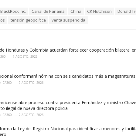
BlackRock Inc.
Canal de Panamá
China
CK Hutchison
Donald T
tos
tensión geopolítica
venta suspendida
de Honduras y Colombia acuerdan fortalecer cooperación bilateral en
A360
7 AGOSTO, 2026
tucional conformará nómina con seis candidatos más a magistraturas
N CA360
7 AGOSTO, 2026
tarricense abre proceso contra presidenta Fernández y ministro Chav
 ilegal de nueva directora policial
N CA360
7 AGOSTO, 2026
orma la Ley del Registro Nacional para identificar a menores y facili
jero