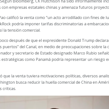
. Según Bloomberg, CK Hutchison ha sido informalmente inclu
 con empresas estatales chinas y amenaza futuros proyecto
ao calificó la venta como “un acto arrodillado con fines de lu
ackRock podría imponer tarifas discriminatorias a embarcacio
í la tensión comercial.
 poco después de que el expresidente Donald Trump declara
s puertos” del Canal, en medio de preocupaciones sobre la c
senador y secretario de Estado designado Marco Rubio señaló
 estratégicas como Panamá podría representar un riesgo en
que la venta tuviera motivaciones políticas, diversos anali
hington busca reducir la huella comercial de China en Améri
 críticas.