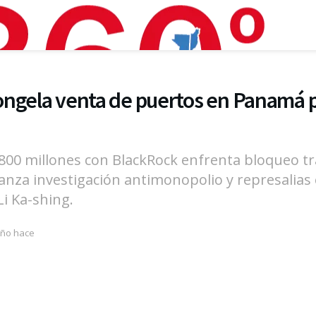
ngela venta de puertos en Panamá p
800 millones con BlackRock enfrenta bloqueo tr
anza investigación antimonopolio y represalia
i Ka-shing.
año hace