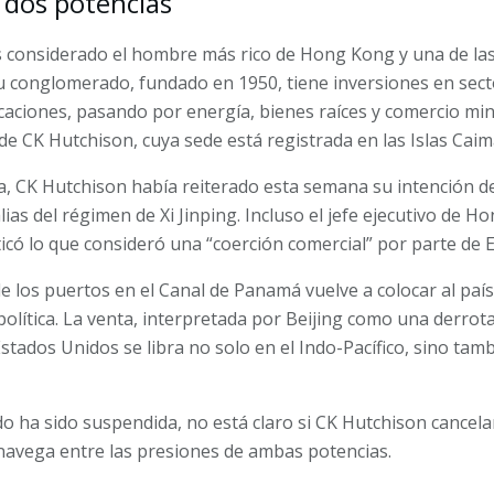
e dos potencias
es considerado el hombre más rico de Hong Kong y una de la
Su conglomerado, fundado en 1950, tiene inversiones en sec
aciones, pasando por energía, bienes raíces y comercio mino
% de CK Hutchison, cuya sede está registrada en las Islas Caim
a, CK Hutchison había reiterado esta semana su intención de 
lias del régimen de Xi Jinping. Incluso el jefe ejecutivo de H
iticó lo que consideró una “coerción comercial” por parte de 
de los puertos en el Canal de Panamá vuelve a colocar al paí
olítica. La venta, interpretada por Beijing como una derrota
 Estados Unidos se libra no solo en el Indo-Pacífico, sino tam
do ha sido suspendida, no está claro si CK Hutchison cancela
navega entre las presiones de ambas potencias.