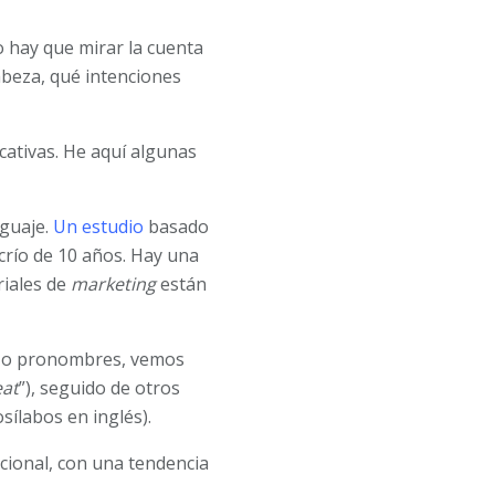
 hay que mirar la cuenta
abeza, qué intenciones
cativas. He aquí algunas
nguaje.
Un estudio
basado
crío de 10 años. Hay una
riales de
marketing
están
s o pronombres, vemos
eat
”), seguido de otros
sílabos en inglés).
ional, con una tendencia