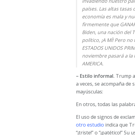
invadiendo nuestro país
países. Las altas tasas
economía es mala y nue
firmemente que GANAREM
Biden, una nación del T
político, ¡A MÍ! Pero 
ESTADOS UNIDOS PRIM
noviembre pasará a la 
AMERICA.
– Estilo informal.
Trump ad
a veces, se acompaña de s
mayúsculas:
En otros, todas las palab
El uso de signos de exclam
otro estudio
indica que Tr
“¡triste!” o “¡patético!