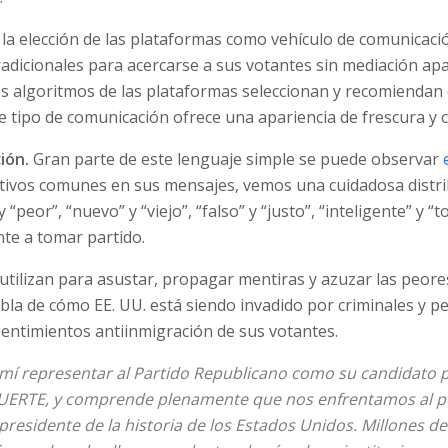
 la elección de las plataformas como vehículo de comunicac
radicionales para acercarse a sus votantes sin mediación apa
s algoritmos de las plataformas seleccionan y recomiendan 
e tipo de comunicación ofrece una apariencia de frescura y 
ión.
Gran parte de este lenguaje simple se puede observar
cativos comunes en sus mensajes, vemos una cuidadosa distr
 “peor”, “nuevo” y “viejo”, “falso” y “justo”, “inteligente” y “
nte a tomar partido.
 utilizan para asustar, propagar mentiras y azuzar las peor
abla de cómo EE. UU. está siendo invadido por criminales y
sentimientos antiinmigración de sus votantes.
mí representar al Partido Republicano como su candidato p
FUERTE, y comprende plenamente que nos enfrentamos al p
presidente de la historia de los Estados Unidos. Millones d