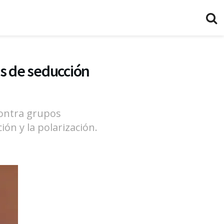
as de seducción
contra grupos
ón y la polarización.