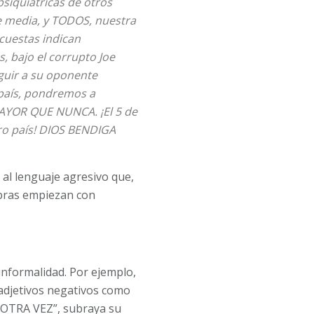
psiquiátricas de otros
ase media, y TODOS, nuestra
cuestas indican
 bajo el corrupto Joe
eguir a su oponente
 país, pondremos a
OR QUE NUNCA. ¡El 5 de
tro país! DIOS BENDIGA
 al lenguaje agresivo que,
abras empiezan con
informalidad. Por ejemplo,
 adjetivos negativos como
 OTRA VEZ”, subraya su