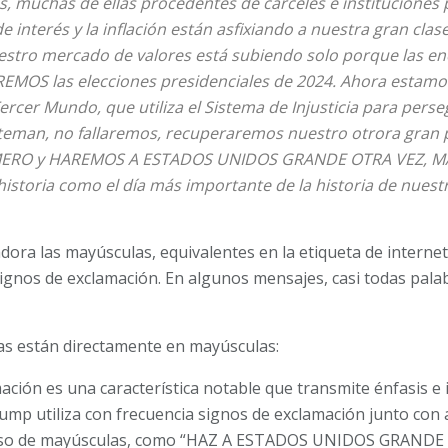
, muchas de ellas procedentes de cárceles e instituciones 
 de interés y la inflación están asfixiando a nuestra gran cl
stro mercado de valores está subiendo solo porque las en
OS las elecciones presidenciales de 2024. Ahora estamos,
ercer Mundo, que utiliza el Sistema de Injusticia para pers
no teman, no fallaremos, recuperaremos nuestro otrora gran
ERO y HAREMOS A ESTADOS UNIDOS GRANDE OTRA VEZ, MAY
historia como el día más importante de la historia de nues
ora las mayúsculas, equivalentes en la etiqueta de internet
ignos de exclamación. En algunos mensajes, casi todas pal
ras están directamente en mayúsculas:
ación es una característica notable que transmite énfasis e 
ump utiliza con frecuencia signos de exclamación junto con
” Su uso de mayúsculas, como “HAZ A ESTADOS UNIDOS GRANDE