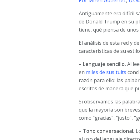
Por Miren Gutiérrez
,
Univ
Antiguamente era difícil 
de Donald Trump en su pl
tiene, qué piensa de unos 
El análisis de esta red y 
características de su estil
– Lenguaje sencillo.
Al lee
en
miles de sus tuits
concl
razón para ello: las palab
escritos de manera que pu
Si observamos las palabr
que la mayoría son breves 
como “gracias”, “justo”, “
– Tono conversacional.
Lo
al uso del lenguaje directo