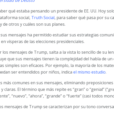
ersidad de Deusto
saber qué estaba pensando un presidente de EE. UU. Hoy solo
ataforma social,
Truth Social
, para saber qué pasa por su c
y de otros y cuáles son sus planes.
de sus mensajes ha permitido estudiar sus estrategias comuni
o en vísperas de las elecciones presidenciales.
r los mensajes de Trump, salta a la vista lo sencillo de su le
uye que sus mensajes tienen la complejidad del habla de un 
ras simples son eficaces. Por ejemplo, la mayoría de los mate
edan ser entendidos por niños, indica
el mismo estudio
.
as más comunes en sus mensajes, eliminando preposicione
y claras. El término que más repite es “gran” o “genial” (“
gr
gente”, “nuevo”, “ahora”, “grande” o “fuerte” (casi todos mono
s mensajes de Trump se caracterizan por su tono conversac
.