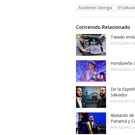
a
T
Accidente Georgia
El Salvad
t
a
e
g
g
s
o
Contenido Relacionado
:
r
i
Taiwán envía
e
POR
EQUIPO C
s
:
Hondureña q
POR
EQUIPO C
De la Esprie
Salvador
POR
EQUIPO C
Abelardo de 
Panamá y Co
POR
EQUIPO C