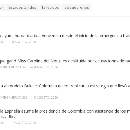
or
Estados Unidos
fallecidos
salvadoreños
 ayuda humanitaria a Venezuela desde el inicio de la emergencia tra
A360
8 AGOSTO, 2026
ue ganó Miss Carolina del Norte es destituida por acusaciones de r
ENTROAMÉRICA 360
8 AGOSTO, 2026
lla al modelo Bukele: Colombia quiere replicar la estrategia que llevó
ENTROAMÉRICA 360
8 AGOSTO, 2026
la Espriella asume la presidencia de Colombia con asistencia de los
sta Rica
A360
7 AGOSTO, 2026