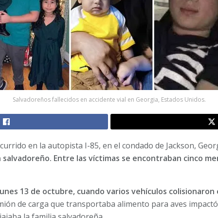
Salvadoreños fallecidos en accidente vial en Georgia, Estados Unidos.
currido en la autopista I-85, en el condado de Jackson, Geor
 salvadoreño. Entre las víctimas se encontraban cinco m
 lunes 13 de octubre, cuando varios vehículos colisionaron
mión de carga que transportaba alimento para aves impactó 
ajaba la familia salvadoreña.