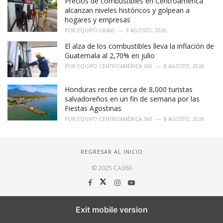
Precios de combustibles en Centroamérica
alcanzan niveles históricos y golpean a
hogares y empresas
POR
EQUIPO CA360
9 AGOSTO, 2026
El alza de los combustibles lleva la inflación de
Guatemala al 2,70% en julio
POR
EQUIPO CENTROAMÉRICA 360
8 AGOSTO, 2026
Honduras recibe cerca de 8,000 turistas
salvadoreños en un fin de semana por las
Fiestas Agostinas
POR
EQUIPO CENTROAMÉRICA 360
8 AGOSTO, 2026
REGRESAR AL INICIO
© 2025 CA360
Exit mobile version