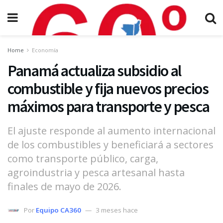
Home
Economía
Panamá actualiza subsidio al
combustible y fija nuevos precios
máximos para transporte y pesca
El ajuste responde al aumento internacional
de los combustibles y beneficiará a sectores
como transporte público, carga,
agroindustria y pesca artesanal hasta
finales de mayo de 2026.
Por
Equipo CA360
3 meses hace