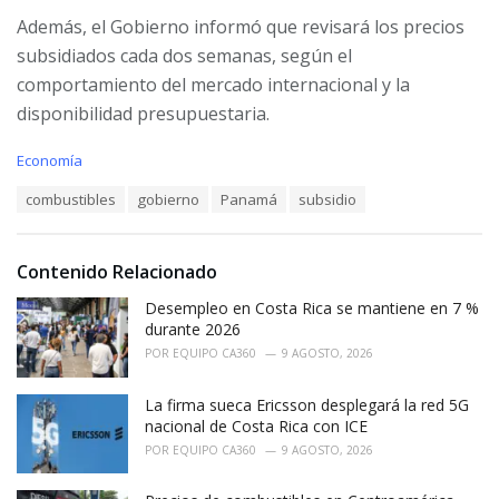
Además, el Gobierno informó que revisará los precios
subsidiados cada dos semanas, según el
comportamiento del mercado internacional y la
disponibilidad presupuestaria.
C
Economía
a
T
combustibles
gobierno
Panamá
subsidio
t
a
e
g
g
s
o
Contenido Relacionado
:
r
i
Desempleo en Costa Rica se mantiene en 7 %
e
durante 2026
s
POR
EQUIPO CA360
9 AGOSTO, 2026
:
La firma sueca Ericsson desplegará la red 5G
nacional de Costa Rica con ICE
POR
EQUIPO CA360
9 AGOSTO, 2026