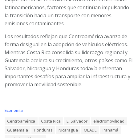
latinoamericanos, factores que continúan impulsando
la transición hacia un transporte con menores
emisiones contaminantes.
Los resultados reflejan que Centroamérica avanza de
forma desigual en la adopción de vehículos eléctricos.
Mientras Costa Rica consolida su liderazgo regional y
Guatemala acelera su crecimiento, otros países como El
Salvador, Nicaragua y Honduras todavía enfrentan
importantes desafíos para ampliar la infraestructura y
promover la movilidad sostenible.
C
Economía
a
T
Centroamérica
Costa Rica
El Salvador
electromovilidad
t
a
e
Guatemala
Honduras
Nicaragua
OLADE
Panamá
g
g
s
o