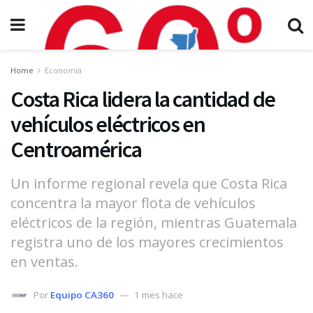
Home
Economía
Costa Rica lidera la cantidad de
vehículos eléctricos en
Centroamérica
Un informe regional revela que Costa Rica
concentra la mayor flota de vehículos
eléctricos de la región, mientras Guatemala
registra uno de los mayores crecimientos
en ventas.
Por
Equipo CA360
1 mes hace