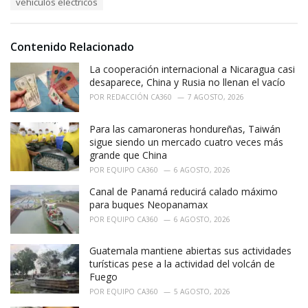
vehículos eléctricos
:
r
i
e
Contenido Relacionado
s
:
La cooperación internacional a Nicaragua casi
desaparece, China y Rusia no llenan el vacío
POR
REDACCIÓN CA360
7 AGOSTO, 2026
Para las camaroneras hondureñas, Taiwán
sigue siendo un mercado cuatro veces más
grande que China
POR
EQUIPO CA360
6 AGOSTO, 2026
Canal de Panamá reducirá calado máximo
para buques Neopanamax
POR
EQUIPO CA360
6 AGOSTO, 2026
Guatemala mantiene abiertas sus actividades
turísticas pese a la actividad del volcán de
Fuego
POR
EQUIPO CA360
5 AGOSTO, 2026