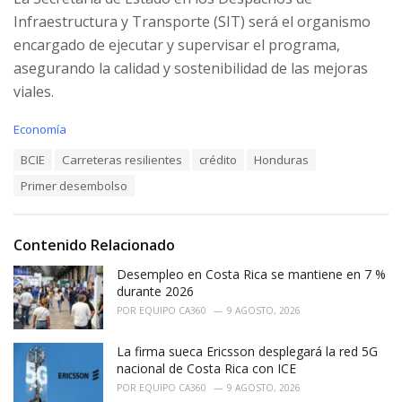
Infraestructura y Transporte (SIT) será el organismo
encargado de ejecutar y supervisar el programa,
asegurando la calidad y sostenibilidad de las mejoras
viales.
C
Economía
a
T
BCIE
Carreteras resilientes
crédito
Honduras
t
a
e
Primer desembolso
g
g
s
o
:
r
i
Contenido Relacionado
e
Desempleo en Costa Rica se mantiene en 7 %
s
:
durante 2026
POR
EQUIPO CA360
9 AGOSTO, 2026
La firma sueca Ericsson desplegará la red 5G
nacional de Costa Rica con ICE
POR
EQUIPO CA360
9 AGOSTO, 2026