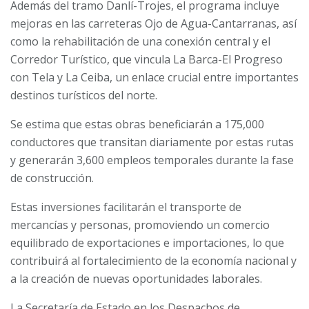
Además del tramo Danlí-Trojes, el programa incluye
— BCIE (@BCIE_Org)
November 2, 2024
mejoras en las carreteras Ojo de Agua-Cantarranas, así
como la rehabilitación de una conexión central y el
Corredor Turístico, que vincula La Barca-El Progreso
con Tela y La Ceiba, un enlace crucial entre importantes
destinos turísticos del norte.
Se estima que estas obras beneficiarán a 175,000
conductores que transitan diariamente por estas rutas
y generarán 3,600 empleos temporales durante la fase
de construcción.
Estas inversiones facilitarán el transporte de
mercancías y personas, promoviendo un comercio
equilibrado de exportaciones e importaciones, lo que
contribuirá al fortalecimiento de la economía nacional y
a la creación de nuevas oportunidades laborales.
La Secretaría de Estado en los Despachos de