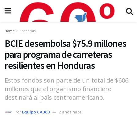
Home
Economía
BCIE desembolsa $75.9 millones
para programa de carreteras
resilientes en Honduras
Estos fondos son parte de un total de $606
millones que el organismo financiero
destinará al país centroamericano.
Por
Equipo CA360
2 años hace