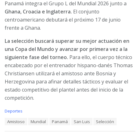
Panamá integra el Grupo L del Mundial 2026 junto a
Ghana, Croacia e Inglaterra.
El conjunto
centroamericano debutará el próximo 17 de junio
frente a Ghana.
La selección buscará superar su mejor actuación en
una Copa del Mundo y avanzar por primera vez a la
siguiente fase del torneo.
Para ello, el cuerpo técnico
encabezado por el entrenador hispano-danés Thomas
Christiansen utilizará el amistoso ante Bosnia y
Herzegovina para afinar detalles tácticos y evaluar el
estado competitivo del plantel antes del inicio de la
competición.
C
Deportes
a
T
Amistoso
Mundial
Panamá
San Luis
Selección
t
a
e
g
g
s
o