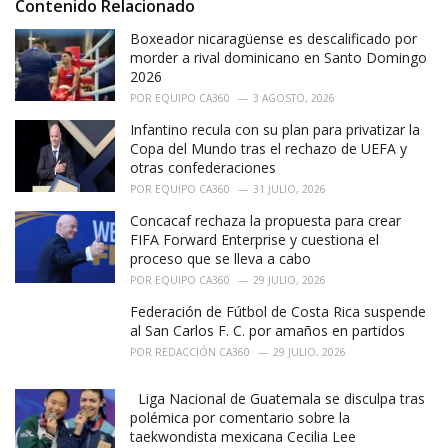
Contenido Relacionado
:
r
i
Boxeador nicaragüense es descalificado por
e
morder a rival dominicano en Santo Domingo
s
2026
:
POR
EQUIPO CA360
3 AGOSTO, 2026
Infantino recula con su plan para privatizar la
Copa del Mundo tras el rechazo de UEFA y
otras confederaciones
POR
EQUIPO CA360
31 JULIO, 2026
Concacaf rechaza la propuesta para crear
FIFA Forward Enterprise y cuestiona el
proceso que se lleva a cabo
POR
EQUIPO CA360
29 JULIO, 2026
Federación de Fútbol de Costa Rica suspende
al San Carlos F. C. por amaños en partidos
POR
REDACCIÓN CA360
29 JULIO, 2026
Liga Nacional de Guatemala se disculpa tras
polémica por comentario sobre la
taekwondista mexicana Cecilia Lee