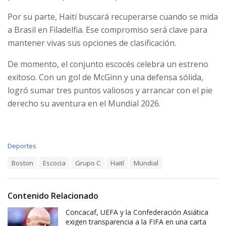
Por su parte, Haití buscará recuperarse cuando se mida
a Brasil en Filadelfia. Ese compromiso será clave para
mantener vivas sus opciones de clasificación.
De momento, el conjunto escocés celebra un estreno
exitoso. Con un gol de McGinn y una defensa sólida,
logró sumar tres puntos valiosos y arrancar con el pie
derecho su aventura en el Mundial 2026.
C
Deportes
a
T
Boston
Escocia
Grupo C
Haití
Mundial
t
a
e
g
g
s
o
Contenido Relacionado
:
r
i
Concacaf, UEFA y la Confederación Asiática
e
exigen transparencia a la FIFA en una carta