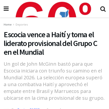
Home
Deportes
Escocia vence a Haití y toma el
liderato provisional del Grupo C
en el Mundial
Un gol de John McGinn bastó para que
Escocia iniciara con triunfo su camino en el
Mundial 2026. La selección europea superó
a una combativa Haití y aprovechó el
empate entre Brasil y Marruecos para
ubicarse en la cima provisional de su grupo.