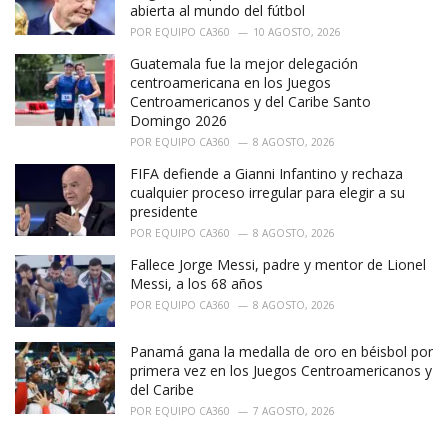
s
abierta al mundo del fútbol
:
POR
EQUIPO CA360
10 AGOSTO, 2026
Guatemala fue la mejor delegación
centroamericana en los Juegos
Centroamericanos y del Caribe Santo
Domingo 2026
POR
EQUIPO CA360
8 AGOSTO, 2026
FIFA defiende a Gianni Infantino y rechaza
cualquier proceso irregular para elegir a su
presidente
POR
EQUIPO CA360
8 AGOSTO, 2026
Fallece Jorge Messi, padre y mentor de Lionel
Messi, a los 68 años
POR
EQUIPO CA360
8 AGOSTO, 2026
Panamá gana la medalla de oro en béisbol por
primera vez en los Juegos Centroamericanos y
del Caribe
POR
EQUIPO CA360
7 AGOSTO, 2026