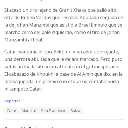
Si acaso un tiro lejano de Granit Xhaka que salió alto,
otra de Ruben Vargas que resolvió Abunada seguida de
la de Johan Manzmbi que asistió a Breel Embolo que se
marchó cerca del palo izquierdo, como el tiro de Johan
Manzambi al final.
Catar mantenía el tipo. Evitó un marcador sonrojante,
una derrota abultada que le dejara marcado. Pero puso
patas arriba la situación al final con el gol inesperado.
El cabezazo de Khoukhi a pase de Al Amin que dio, en la
última jugada, un premio con el que no contaba Suiza
ni tampoco Catar.
C
Deportes
a
T
Catar
Mundial
San Francisco
Suiza
t
a
e
g
g
s
o