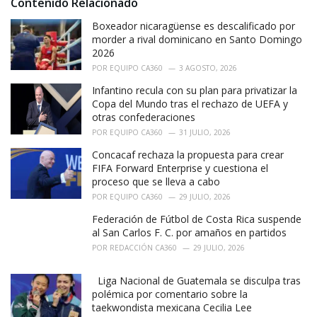
Contenido Relacionado
:
r
i
Boxeador nicaragüense es descalificado por
e
morder a rival dominicano en Santo Domingo
s
2026
:
POR
EQUIPO CA360
3 AGOSTO, 2026
Infantino recula con su plan para privatizar la
Copa del Mundo tras el rechazo de UEFA y
otras confederaciones
POR
EQUIPO CA360
31 JULIO, 2026
Concacaf rechaza la propuesta para crear
FIFA Forward Enterprise y cuestiona el
proceso que se lleva a cabo
POR
EQUIPO CA360
29 JULIO, 2026
Federación de Fútbol de Costa Rica suspende
al San Carlos F. C. por amaños en partidos
POR
REDACCIÓN CA360
29 JULIO, 2026
Liga Nacional de Guatemala se disculpa tras
polémica por comentario sobre la
taekwondista mexicana Cecilia Lee