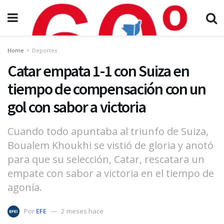
Home
Deportes
Catar empata 1-1 con Suiza en
tiempo de compensación con un
gol con sabor a victoria
Cuando todo apuntaba al triunfo de Suiza,
Boualem Khoukhi se vistió de gloria y anotó
para que su selección, Catar, rescatara un
empate con sabor a victoria en el tiempo de
agonía.
Por
EFE
2 meses hace